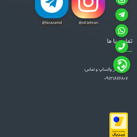
@farazamd
@oil.tehran
تماس با ما
ارتباط در واتساپ و تماس:
09121876807