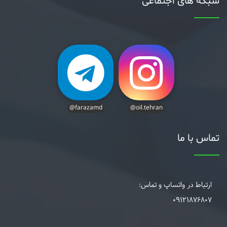
شبکه های اجتماعی
@farazamd
@oil.tehran
تماس با ما
ارتباط در واتساپ و تماس:
09121876807